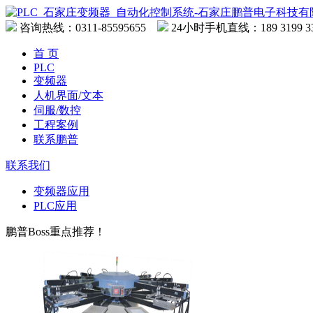
咨询热线：
0311-85595655
24小时手机直线：189 3199 3
首 页
PLC
变频器
人机界面/文本
伺服/数控
工程案例
联系鹏普
联系我们
变频器应用
PLC应用
鹏普Boss重点推荐！