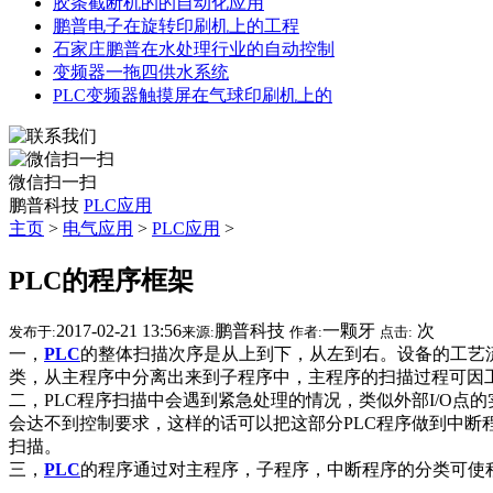
胶条截断机的的自动化应用
鹏普电子在旋转印刷机上的工程
石家庄鹏普在水处理行业的自动控制
变频器一拖四供水系统
PLC变频器触摸屏在气球印刷机上的
微信扫一扫
鹏普科技
PLC应用
主页
>
电气应用
>
PLC应用
>
PLC的程序框架
2017-02-21 13:56
鹏普科技
一颗牙
次
发布于:
来源:
作者:
点击:
一，
PLC
的整体扫描次序是从上到下，从左到右。设备的工艺
类，从主程序中分离出来到子程序中，主程序的扫描过程可因工
二，PLC程序扫描中会遇到紧急处理的情况，类似外部I/O
会达不到控制要求，这样的话可以把这部分PLC程序做到中
扫描。
三，
PLC
的程序通过对主程序，子程序，中断程序的分类可使