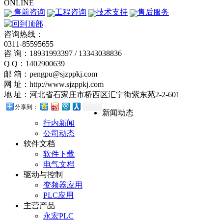
ONLINE
售前咨询
工程咨询
技术支持
售后服务
咨询热线：
0311-85595655
咨 询：18931993397 / 13343038836
Q Q：1402900639
邮 箱：pengpu@sjzppkj.com
网 址：http://www.sjzppkj.com
地 址：河北省石家庄市桥西区汇宁街紫东苑2-2-601
分享到：
新闻动态
行内新闻
公司动态
软件文档
软件下载
电气文档
驱动与控制
变频器应用
PLC应用
主营产品
永宏PLC